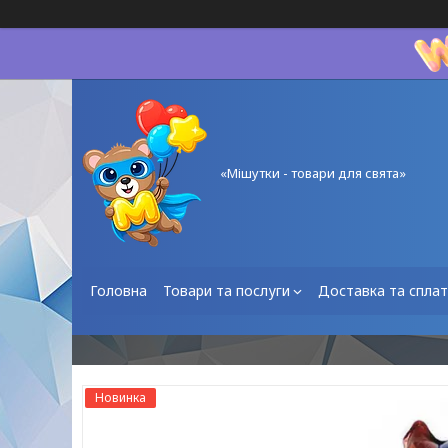
«Мішутки - товари для свята»
Головна
Товари та послуги
Доставка та спла
Новинка