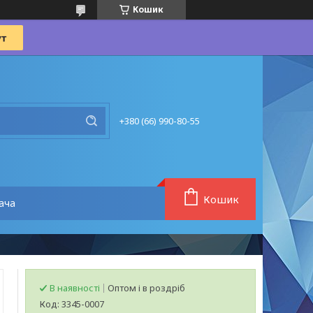
Кошик
+380 (66) 990-80-55
Кошик
ача
В наявності
Оптом і в роздріб
Код:
3345-0007