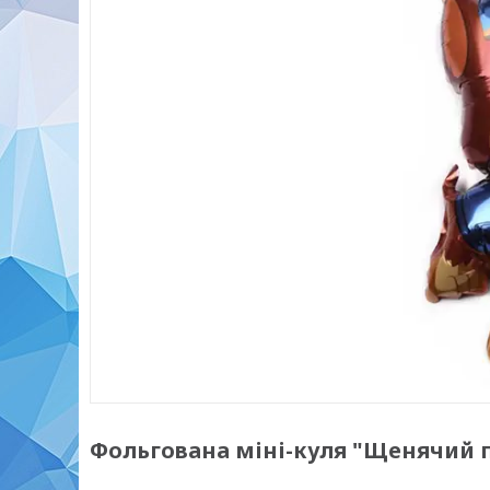
Фольгована міні-куля "Щенячий па