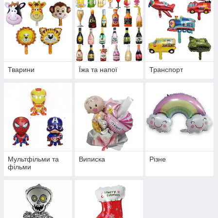
Тварини
Їжа та напої
Транспорт
Мультфільми та
Виписка
Різне
фільми