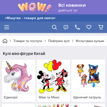
«Мішутки - товари для свята»
Товари та послуги
Повітряні кулі
Фольговані кульки
Кулі міні-фігури Китай
Єдиноріг
Міккі та Мінні
Щенячий патруль