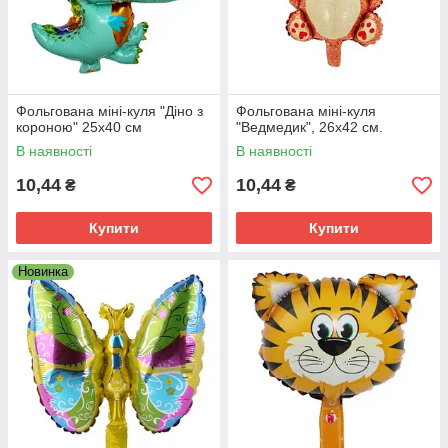
Фольгована міні-куля "Діно з
Фольгована міні-куля
короною" 25х40 см
"Ведмедик", 26х42 см.
В наявності
В наявності
10,44
10,44
₴
₴
Купити
Купити
Новинка