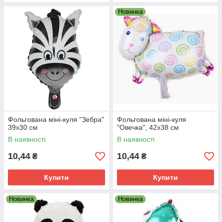
Новинка
Фольгована міні-куля "Зебра"
Фольгована міні-куля
39х30 см
"Овечка", 42х38 см
В наявності
В наявності
10,44
10,44
₴
₴
Купити
Купити
Новинка
Новинка