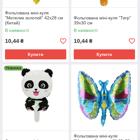
Фольгована міні-куля
"Метелик золотий" 42х28 см
Фольгована міні-куля "Тигр"
(Китай)
39х30 см
В наявності
В наявності
10,44
10,44
₴
₴
Купити
Купити
Новинка
Фольгована міні-куля