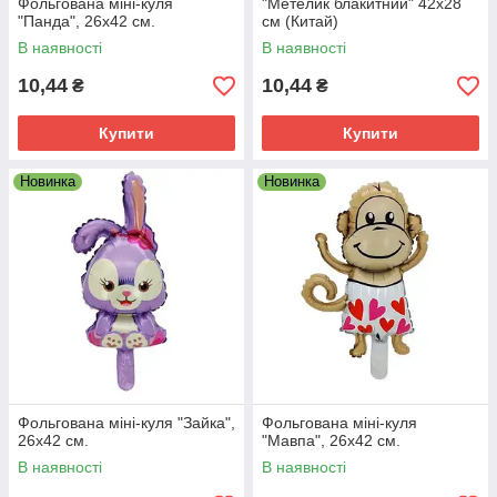
Фольгована міні-куля
"Метелик блакитний" 42х28
"Панда", 26х42 см.
см (Китай)
В наявності
В наявності
10,44
10,44
₴
₴
Купити
Купити
Новинка
Новинка
Фольгована міні-куля "Зайка",
Фольгована міні-куля
26х42 см.
"Мавпа", 26х42 см.
В наявності
В наявності