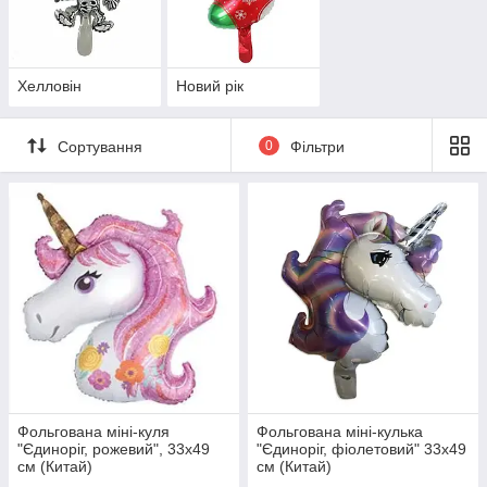
Хелловін
Новий рік
Сортування
0
Фільтри
Фольгована міні-куля
Фольгована міні-кулька
"Єдиноріг, рожевий", 33х49
"Єдиноріг, фіолетовий" 33х49
см (Китай)
см (Китай)