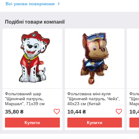
Всі умови повернення
Подібні товари компанії
Фольгований шар
Фольгована міні-куля
Фоль
"Щенячий патруль,
"Щенячий патруль, Чейз",
"Щен
Маршал", 71х39 см
40х23 см (Китай
Марш
(Китай) в упаковці
(Кит
35,80
10,44
10,
₴
₴
Купити
Купити