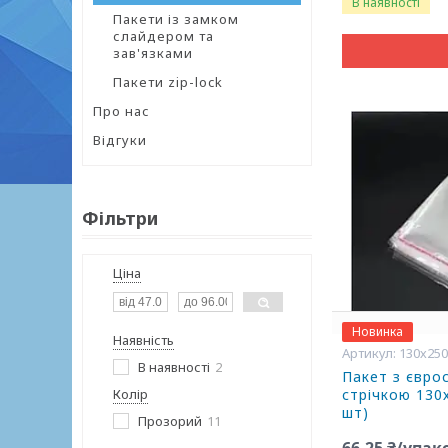
В наявності
Пакети із замком
слайдером та
зав'язками
Пакети zip-lock
Про нас
Відгуки
Фільтри
Ціна
Новинка
Наявність
130х25
В наявності
2
Пакет з євро
Колір
стрічкою 130
шт)
Прозорий
11