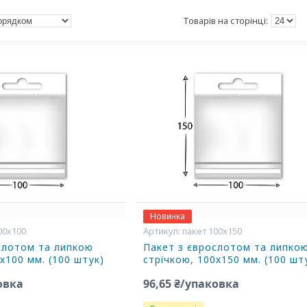
Новинка
00х100
пакет 100х150
слотом та липкою
Пакет з єврослотом та липко
х100 мм. (100 штук)
стрічкою, 100х150 мм. (100 шт
овка
96,65 ₴/упаковка