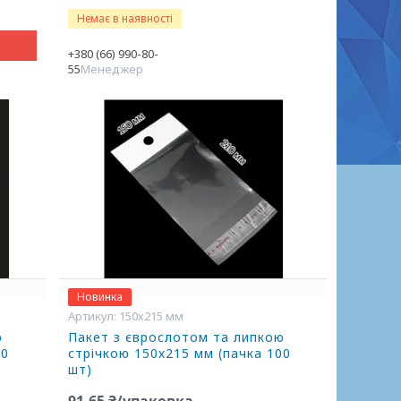
Немає в наявності
+380 (66) 990-80-
55
Менеджер
Новинка
150х215 мм
ю
Пакет з єврослотом та липкою
00
стрічкою 150х215 мм (пачка 100
шт)