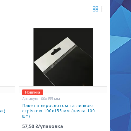
Новинка
100х155 мм
ю
Пакет з єврослотом та липкою
ук)
стрічкою 100х155 мм (пачка 100
шт)
57,50 ₴/упаковка