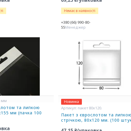
овка
69,25 ₴/упаковка
ті
Немає в наявності
+380 (66) 990-80-
55
Менеджер
5 мм
Новинка
слотом та липкою
пакет 80х120.
х155 мм (пачка 100
Пакет з єврослотом та липко
стрічкою, 80х120 мм. (100 шту
овка
47,15 ₴/упаковка