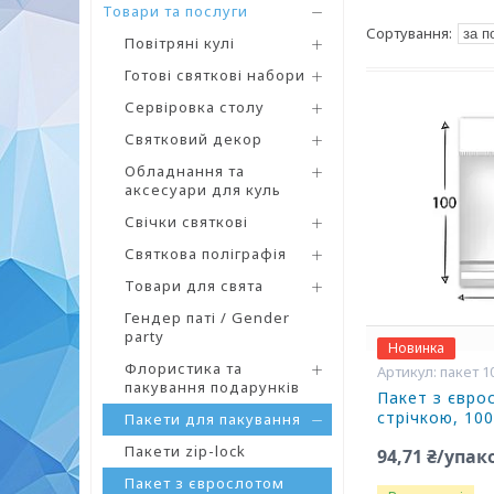
Товари та послуги
Повітряні кулі
Готові святкові набори
Сервіровка столу
Святковий декор
Обладнання та
аксесуари для куль
Свічки святкові
Святкова поліграфія
Товари для свята
Гендер паті / Gender
party
Новинка
Флористика та
пакет 1
пакування подарунків
Пакет з євро
стрічкою, 100
Пакети для пакування
Пакети zip-lock
94,71 ₴/упак
Пакет з єврослотом