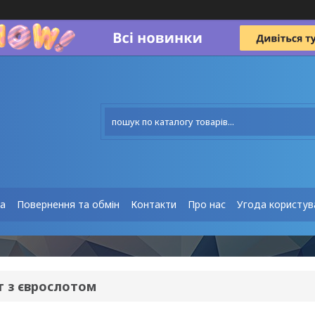
та
Повернення та обмін
Контакти
Про нас
Угода користув
т з єврослотом