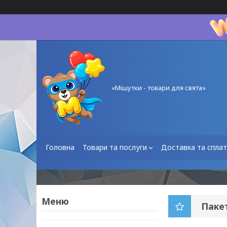
«Мішутки - товари для свята»
Головна
Товари та послуги
Доставка та спла
Паке