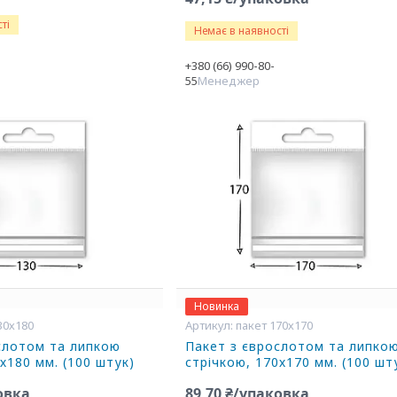
ті
Немає в наявності
+380 (66) 990-80-
55
Менеджер
Новинка
30х180
пакет 170х170
слотом та липкою
Пакет з єврослотом та липко
х180 мм. (100 штук)
стрічкою, 170х170 мм. (100 шт
овка
89,70 ₴/упаковка