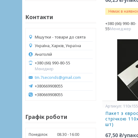
66,25 ₴/упак
Немає в наявнос
Контакти
+380 (66) 990-80-
55
Менеджер
Мішутки - товари до свята
УкраІна, Харків, Україна
Анатолій
+380 (66) 990-80-55
Менеджер
tm.7seconds@gmail.com
+380669908055
+380669908055
110х15
Пакет з євро
Графік роботи
стрічкою 110
шт)
Понеділок
08:30
16:00
67,50 ₴/упак