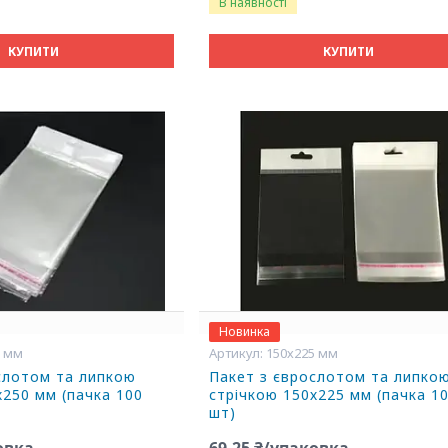
В наявності
КУПИТИ
КУПИТИ
Новинка
0 мм
150х225 мм
слотом та липкою
Пакет з єврослотом та липко
х250 мм (пачка 100
стрічкою 150х225 мм (пачка 1
шт)