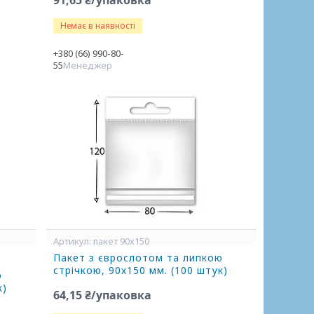
91,65 ₴/упаковка
Немає в наявності
+380 (66) 990-80-
55
Менеджер
пакет 90х150
Пакет з єврослотом та липкою
стрічкою, 90х150 мм. (100 штук)
ю
к)
64,15 ₴/упаковка