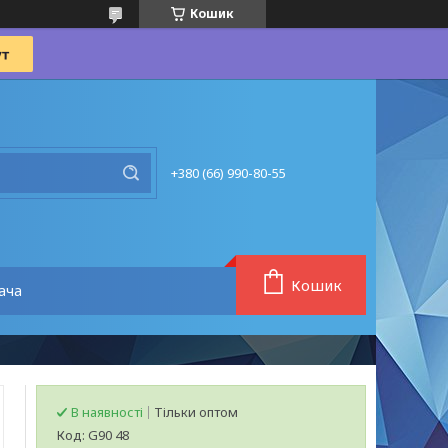
Кошик
+380 (66) 990-80-55
Кошик
ача
В наявності
Тільки оптом
Код:
G90 48