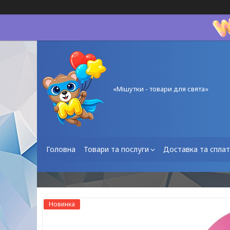
«Мішутки - товари для свята»
Головна
Товари та послуги
Доставка та спла
Новинка