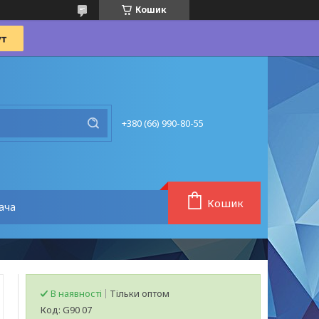
Кошик
+380 (66) 990-80-55
Кошик
ача
В наявності
Тільки оптом
Код:
G90 07