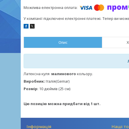
У компанії підключені електронні платежі. Тепер ви мож
Опис
Х
Латексна куля
малинового
кольору.
Виробник:
Італія(Gemar)
Розмір
: 10 дюймів (25 см)
Цю позицію можна придбати від 1 шт.
Інформація
Наші то