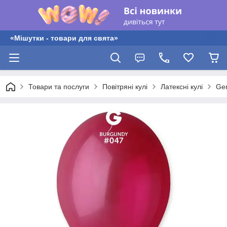
«Мішутки - товари для свята»
Товари та послуги
Повітряні кулі
Латексні кулі
Gem