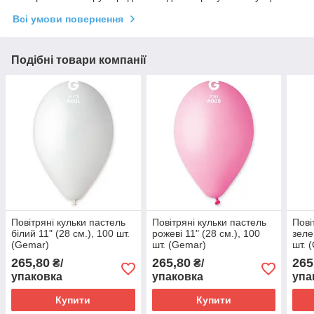
Всі умови повернення
Подібні товари компанії
Повітряні кульки пастель
Повітряні кульки пастель
Пові
білий 11" (28 см.), 100 шт.
рожеві 11" (28 см.), 100
зеле
(Gemar)
шт. (Gemar)
шт. 
265,80
265,80
265
₴/
₴/
упаковка
упаковка
упа
Купити
Купити