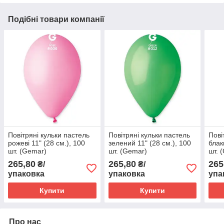
Подібні товари компанії
Повітряні кульки пастель
Повітряні кульки пастель
Пові
рожеві 11" (28 см.), 100
зелений 11" (28 см.), 100
блак
шт. (Gemar)
шт. (Gemar)
шт. 
265,80
265,80
265
₴/
₴/
упаковка
упаковка
упа
Купити
Купити
Про нас