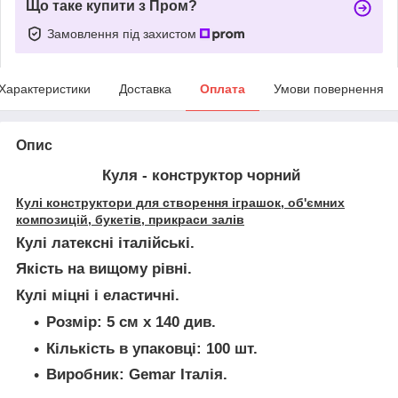
Що таке купити з Пром?
Замовлення під захистом
Характеристики
Доставка
Оплата
Умови повернення
Опис
Куля - конструктор
чорний
Кулі конструктори для створення іграшок, об'ємних
композицій, букетів, прикраси залів
Кулі латексні італійські.
Якість на вищому рівні.
Кулі міцні і еластичні.
Розмір: 5 см х 140 див.
Кількість в упаковці: 100 шт.
Виробник: Gemar Італія.