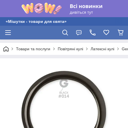
«Мішутки - товари для свята»
Товари та послуги
Повітряні кулі
Латексні кулі
Gem