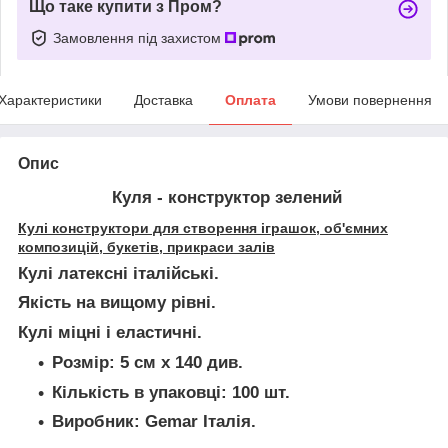
Що таке купити з Пром?
Замовлення під захистом
Характеристики
Доставка
Оплата
Умови повернення
Опис
Куля - конструктор зелений
Кулі конструктори для створення іграшок, об'ємних
композицій, букетів, прикраси залів
Кулі латексні італійські.
Якість на вищому рівні.
Кулі міцні і еластичні.
Розмір: 5 см х 140 див.
Кількість в упаковці: 100 шт.
Виробник: Gemar Італія.