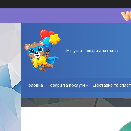
«Мішутки - товари для свята»
Головна
Товари та послуги
Доставка та спла