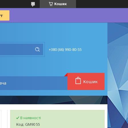
Кошик
+380 (66) 990-80-55
Кошик
ача
В наявності
Код:
GM90 55