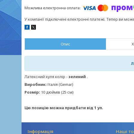
У компанії підключені електронні платежі. Тепер ви мож
Опис
Х
Л
Латексний куля колір -
зелений
.
Виробник:
Італія (Gemar)
Розмір:
10 дюймів (25 см)
Цю позицію можна придбати від 1 уп.
Інформація
Наші то