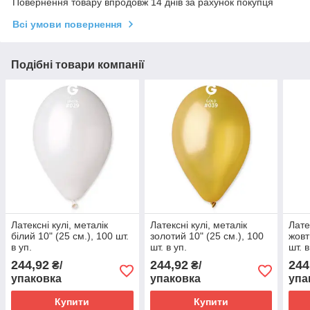
Повернення товару впродовж 14 днів за рахунок покупця
Всі умови повернення
Подібні товари компанії
Латексні кулі, металік
Латексні кулі, металік
Лате
білий 10" (25 см.), 100 шт.
золотий 10" (25 см.), 100
жовт
в уп.
шт. в уп.
шт. в
244,92
244,92
244
₴/
₴/
упаковка
упаковка
упа
Купити
Купити