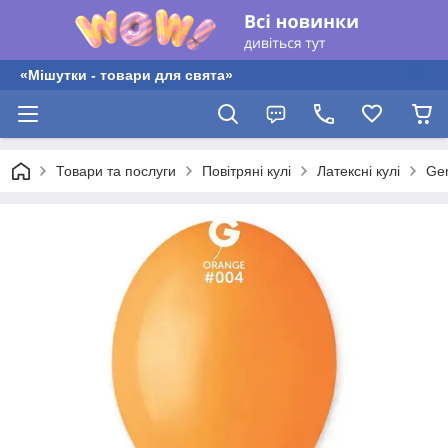
«Мішутки - товари для свята»
Товари та послуги
Повітряні кулі
Латексні кулі
Gem