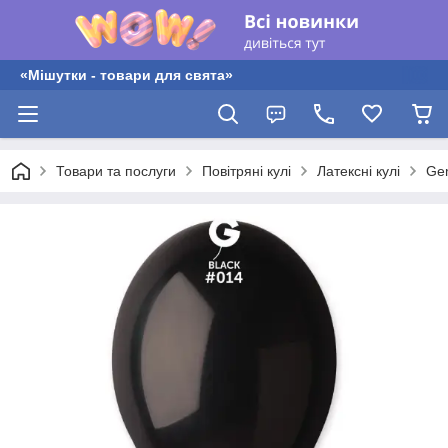
«Мішутки - товари для свята»
Товари та послуги
Повітряні кулі
Латексні кулі
Gem