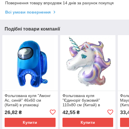
Повернення товару впродовж 14 днів за рахунок покупця
Всі умови повернення
Подібні товари компанії
Фольгована куля "Амонг
Фольгована куля
Фоль
Ас, синій" 46х60 см
"Єдиноріг бузковий"
Маус
(Китай) в упаковці
110х80 см (Китай) в
(Кит
упаковці
26,82
42,55
33,
₴
₴
Купити
Купити