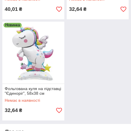
40,01
32,64
₴
₴
Новинка
Фольгована куля на підставці
"Єдиноріг", 58х38 см
Немає в наявності
32,64
₴