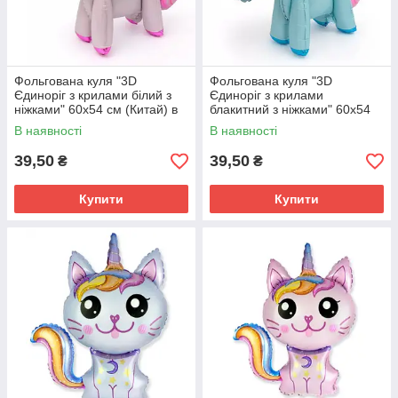
Фольгована куля "3D
Фольгована куля "3D
Єдиноріг з крилами білий з
Єдиноріг з крилами
ніжками" 60х54 см (Китай) в
блакитний з ніжками" 60х54
упаковці
см (Китай) в упаковці
В наявності
В наявності
39,50
39,50
₴
₴
Купити
Купити