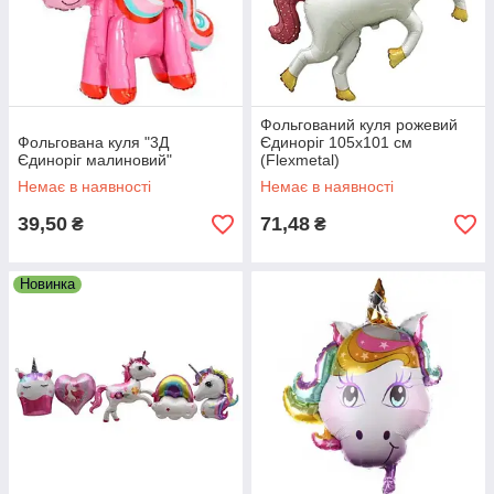
Фольгований куля рожевий
Фольгована куля "3Д
Єдиноріг 105х101 см
Єдиноріг малиновий"
(Flexmetal)
Немає в наявності
Немає в наявності
39,50
71,48
₴
₴
Новинка