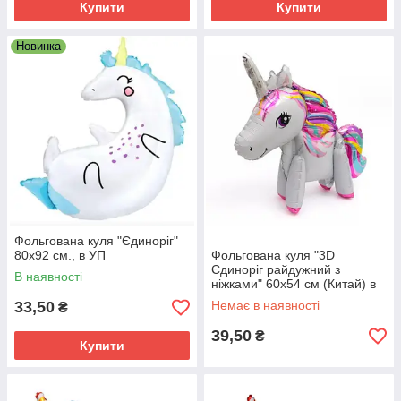
Купити
Купити
Новинка
Фольгована куля "Єдиноріг"
80х92 см., в УП
Фольгована куля "3D
Єдиноріг райдужний з
В наявності
ніжками" 60х54 см (Китай) в
упаковці
33,50
Немає в наявності
₴
39,50
₴
Купити