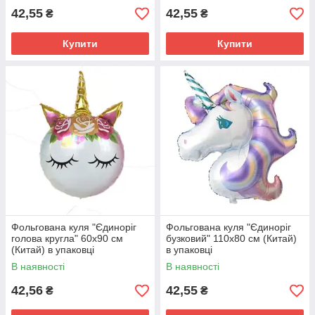
42,55
42,55
₴
₴
Купити
Купити
Фольгована куля "Єдиноріг
Фольгована куля "Єдиноріг
голова кругла" 60х90 см
бузковий" 110х80 см (Китай)
(Китай) в упаковці
в упаковці
В наявності
В наявності
42,56
42,55
₴
₴