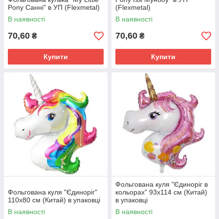
Pony Санні" в УП (Flexmetal)
(Flexmetal)
В наявності
В наявності
70,60
70,60
₴
₴
Купити
Купити
Фольгована куля "Єдиноріг в
Фольгована куля "Єдиноріг"
кольорах" 93х114 см (Китай)
110х80 см (Китай) в упаковці
в упаковці
В наявності
В наявності