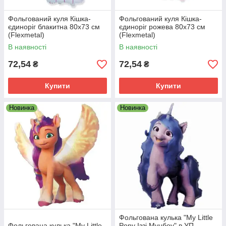
Фольгований куля Кішка-
Фольгований куля Кішка-
єдиноріг блакитна 80х73 см
єдиноріг рожева 80х73 см
(Flexmetal)
(Flexmetal)
В наявності
В наявності
72,54
72,54
₴
₴
Купити
Купити
Новинка
Новинка
Фольгована кулька "My Little
Фольгована кулька "My Little
Pony Іззі Мунбоу" в УП