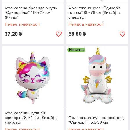
Фольгована гірлянда з куль
Фольгована куля "Єдиноріг
"Єдиноріжки" 100х27 см
голова" 90х76 см (Китай) в
(Китай)
упаковці
Немає в наявності
Немає в наявності
37,20
58,80
₴
₴
Новинка
Фольгований куля Кіт
єдиноріг 78х51 см (Китай) в
Фольгована куля на підставці
упаковці
"Єдиноріг", 60х38 см
Немає в наявності
Немає в наявності