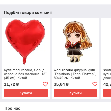
Подібні товари компанії
Куля фольгована, Серце
Фольгована фігурна куля
Фоль
червоне без малюнка, 18"
"Герміона | Гаррі Поттер",
куль
(45 см), Китай
80х49 см. Китай
двос
11,72
35,64
42,
₴
₴
Купити
Купити
Про нас