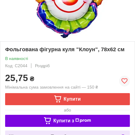
Фольгована фігурна куля "Клоун", 78х62 см
В наявності
Код: C2044
Роздріб
25,75
₴
Мінімальна сума замовлення на сайті — 150 ₴
Купити
або
Купити з