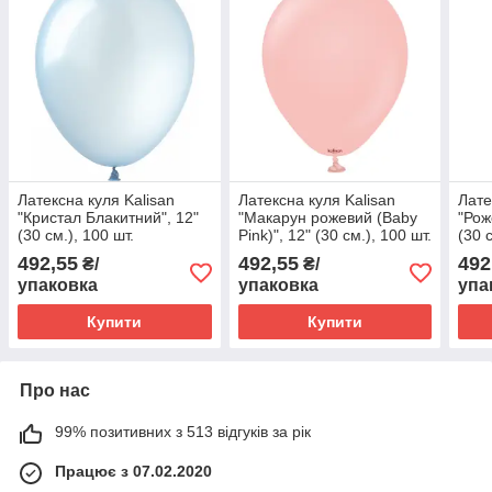
Латексна куля Kalisan
Латексна куля Kalisan
Лате
"Кристал Блакитний", 12"
"Макарун рожевий (Baby
"Рож
(30 см.), 100 шт.
Pink)", 12" (30 см.), 100 шт.
(30 
492,55
492,55
492
₴/
₴/
упаковка
упаковка
упа
Купити
Купити
Про нас
99% позитивних з 513 відгуків за рік
Працює з 07.02.2020