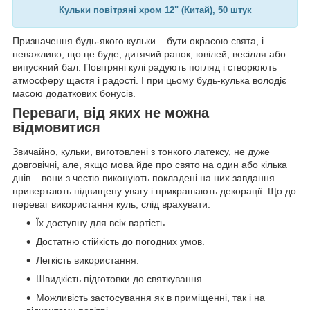
Кульки повітряні хром 12" (Китай), 50 штук
Призначення будь-якого кульки – бути окрасою свята, і
неважливо, що це буде, дитячий ранок, ювілей, весілля або
випускний бал. Повітряні кулі радують погляд і створюють
атмосферу щастя і радості. І при цьому будь-кулька володіє
масою додаткових бонусів.
Переваги, від яких не можна
відмовитися
Звичайно, кульки, виготовлені з тонкого латексу, не дуже
довговічні, але, якщо мова йде про свято на один або кілька
днів – вони з честю виконують покладені на них завдання –
привертають підвищену увагу і прикрашають декорації. Що до
переваг використання куль, слід врахувати:
Їх доступну для всіх вартість.
Достатню стійкість до погодних умов.
Легкість використання.
Швидкість підготовки до святкування.
Можливість застосування як в приміщенні, так і на