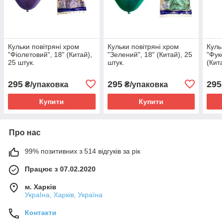
Кульки повітряні хром
Кульки повітряні хром
Куль
"Фіолетовий", 18" (Китай),
"Зелений", 18" (Китай), 25
"Фук
25 штук.
штук.
(Кит
295
295
295
₴/упаковка
₴/упаковка
Купити
Купити
Про нас
99% позитивних з 514 відгуків за рік
Працює з 07.02.2020
м. Харків
УкраІна, Харків, Україна
Контакти