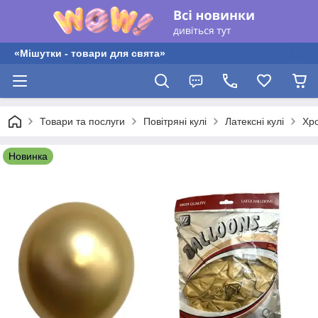
«Мішутки - товари для свята»
Товари та послуги
Повітряні кулі
Латексні кулі
Хро
Новинка