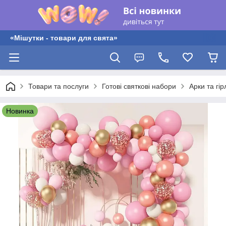
«Мішутки - товари для свята»
Товари та послуги
Готові святкові набори
Арки та гір
Новинка