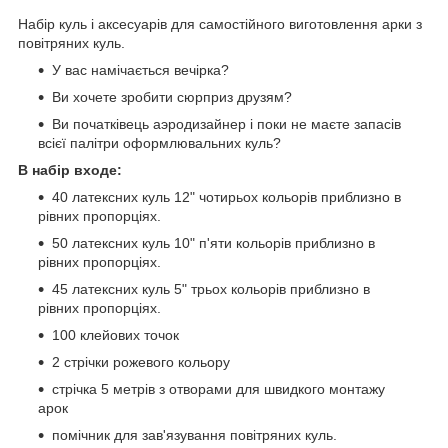
Набір куль і аксесуарів для самостійного виготовлення арки з
повітряних куль.
У вас намічається вечірка?
Ви хочете зробити сюрприз друзям?
Ви початківець аэродизайнер і поки не маєте запасів
всієї палітри оформлювальних куль?
В набір входе:
40 латексних куль 12" чотирьох кольорів приблизно в
рівних пропорціях.
50 латексних куль 10" п'яти кольорів приблизно в
рівних пропорціях.
45 латексних куль 5" трьох кольорів приблизно в
рівних пропорціях.
100 клейових точок
2 стрічки рожевого кольору
стрічка 5 метрів з отворами для швидкого монтажу
арок
помічник для зав'язування повітряних куль.