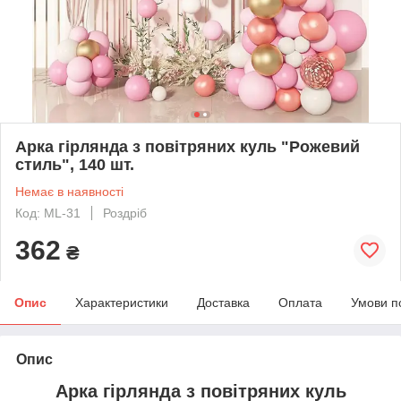
Арка гірлянда з повітряних куль "Рожевий
стиль", 140 шт.
Немає в наявності
Код: ML-31
Роздріб
362
₴
Опис
Характеристики
Доставка
Оплата
Умови п
Опис
Арка гірлянда з повітряних куль