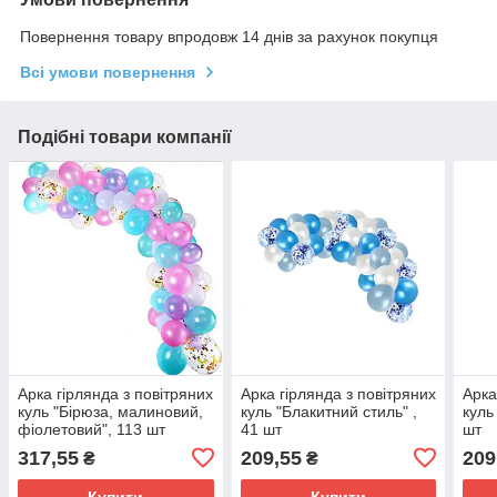
Повернення товару впродовж 14 днів за рахунок покупця
Всі умови повернення
Подібні товари компанії
Арка гірлянда з повітряних
Арка гірлянда з повітряних
Арка
куль "Бірюза, малиновий,
куль "Блакитний стиль" ,
куль
фіолетовий", 113 шт
41 шт
шт
317,55
209,55
209
₴
₴
Купити
Купити