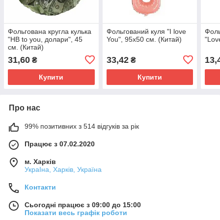
Фольгована кругла кулька
Фольгований куля "I love
Фоль
"HB to you, долари", 45
You", 95х50 см. (Китай)
"Lov
см. (Китай)
31,60
33,42
13,
₴
₴
Купити
Купити
Про нас
99% позитивних з 514 відгуків за рік
Працює з 07.02.2020
м. Харків
УкраІна, Харків, Україна
Контакти
Сьогодні працює з 09:00 до 15:00
Показати весь графік роботи