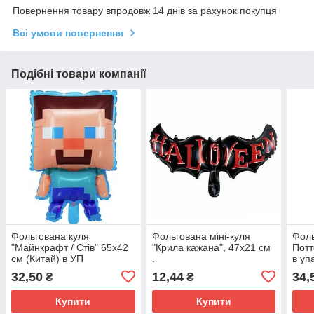
Повернення товару впродовж 14 днів за рахунок покупця
Всі умови повернення
Подібні товари компанії
Фольгована куля
Фольгована міні-куля
Фоль
"Майнкрафт / Стів" 65х42
"Крила кажана", 47х21 см
Потт
см (Китай) в УП
.
в уп
32,50
12,44
34,
₴
₴
Купити
Купити