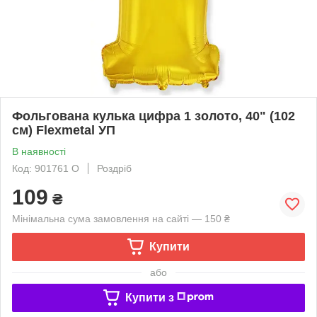
Фольгована кулька цифра 1 золото, 40" (102
см) Flexmetal УП
В наявності
Код: 901761 O
Роздріб
109
₴
Мінімальна сума замовлення на сайті — 150 ₴
Купити
або
Купити з