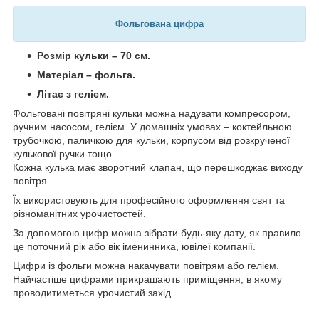
Фольгована цифра
Розмір кульки – 70 см.
Матеріал – фольга.
Літає з гелієм.
Фольговані повітряні кульки можна надувати компресором,
ручним насосом, гелієм. У домашніх умовах – коктейльною
трубочкою, паличкою для кульки, корпусом від розкрученої
кулькової ручки тощо.
Кожна кулька має зворотний клапан, що перешкоджає виходу
повітря.
Їх використовують для професійного оформлення свят та
різноманітних урочистостей.
За допомогою цифр можна зібрати будь-яку дату, як правило
це поточний рік або вік іменинника, ювілеї компанії.
Цифри із фольги можна накачувати повітрям або гелієм.
Найчастіше цифрами прикрашають приміщення, в якому
проводитиметься урочистий захід.