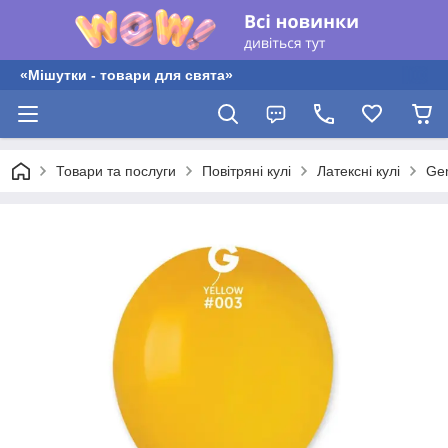
«Мішутки - товари для свята»
Товари та послуги
Повітряні кулі
Латексні кулі
Gem