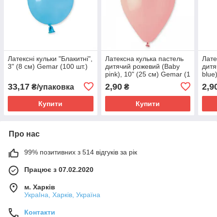
Латексні кульки "Блакитні",
Латексна кулька пастель
Лате
3" (8 см) Gemar (100 шт.)
дитячий рожевий (Baby
дитя
pink), 10" (25 см) Gemar (1
blue
шт.)
(1 шт
33,17
2,90
2,9
₴/упаковка
₴
Купити
Купити
Про нас
99% позитивних з 514 відгуків за рік
Працює з 07.02.2020
м. Харків
УкраІна, Харків, Україна
Контакти