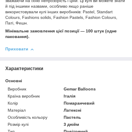
зважаючи на їхню непрозорість і ціни. Ці кулі ви можете знати
й під іншими назвами, особливо якщо раніше
використовували кулі інших виробників: Pastel, Standart
Colours, Fashions solids, Fashion Pastels, Fashion Colours,
Паті, Фешн.
Мінімальне замовлення цієї позиції — 100 штук (одне
паковання).
Приховати
Характеристики
Основні
Виробник
Gemar Balloons
Країна виробник
Італія
Колір
Помаранчевий
Матеріал
Латексні
Особливість кольору
Пастель
Розмір кулі
3 дюйм
Тип
Повітряний