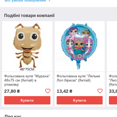
Всі умови повернення
Подібні товари компанії
Фольгована куля "Мураха"
Фольгована куля "Ляльки
Фоль
48х75 см (Китай) в
Лол бірюза" (Китай)
"Лис
упаковці
(Кит
27,80
13,42
33,
₴
₴
Купити
Купити
Про нас