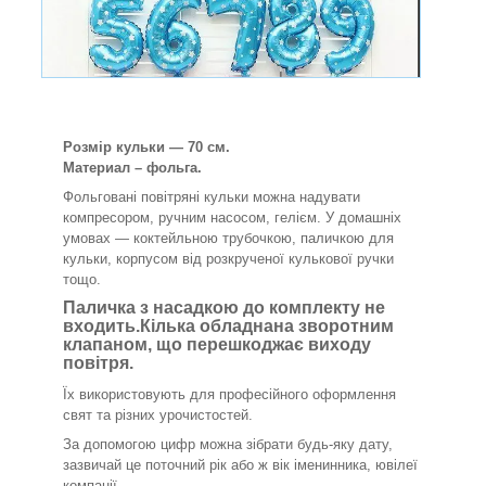
Розмір кульки — 70 см.
Материал – фольга.
Фольговані повітряні кульки можна надувати
компресором, ручним насосом, гелієм. У домашніх
умовах — коктейльною трубочкою, паличкою для
кульки, корпусом від розкрученої кулькової ручки
тощо.
Паличка з насадкою до комплекту не
входить.Кілька обладнана зворотним
клапаном, що перешкоджає виходу
повітря.
Їх використовують для професійного оформлення
свят та різних урочистостей.
За допомогою цифр можна зібрати будь-яку дату,
зазвичай це поточний рік
або ж вік іменинника, ювілеї
компанії.