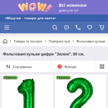
«Мішутки - товари для свята»
Товари та послуги
Повітряні кулі
Фольговані кульки
Фольговані кульки цифри "Зелені", 80 см.
Сортування
0
Фільтри
Новинка
Новинка