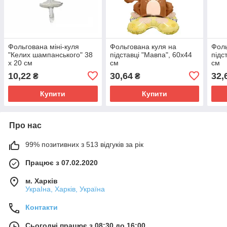
Фольгована міні-куля
Фольгована куля на
Фоль
"Келих шампанського" 38
підставці "Мавпа", 60х44
підс
х 20 см
см
см
10,22
30,64
32,
₴
₴
Купити
Купити
Про нас
99% позитивних з 513 відгуків за рік
Працює з 07.02.2020
м. Харків
УкраІна, Харків, Україна
Контакти
Сьогодні працює з 08:30 до 16:00