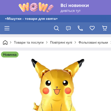
«Мішутки - товари для свята»
Товари та послуги
Повітряні кулі
Фольговані кульки
Новинка